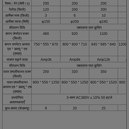
मैक्स।
वेग (सेमी / s)
200
200
200
पेलोड (किलो)
120
200
200
आर्मेचर मास (किलो)
3
6
10
आर्मेचर व्यास (मिमी)
φ150
φ200
φ240
शीतलन विधि
जबरदस्त एयर कूलिंग
कंपन जेनरेटर वजन
460
920
1100
(किलो)
कंपन जनरेटर आयाम
750 * 555 * 670
800 * 600 * 710
845 * 685 * 840
1200 *
एल * डब्ल्यू * एच
(एमएम)
ताकत बढ़ाने वाला
Amp3k
Amp6k
Amp12k
A
शीतलन विधि
जबरदस्त एयर कूलिंग
पावर एम्पलीफायर वजन
250
320
350
(किलो)
पावर एम्पलीफायर
800 * 550 * 1250
800 * 550 * 1250
800 * 550 * 1520
800 * 
आयाम एल * डब्ल्यू * एच
(एमएम)
उपयोगिता
3-चरण AC380V ± 10% 50 हर्ट्ज
आवश्यकताएँ
कुल क्षमता (केडब्ल्यू)
9
20
25