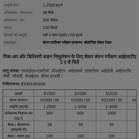
आवृत्ति रेंज:
1-2500 हर्ट्ज
अधिकतम। विस्थापन:
38 मिमी
अधिकतम। वेग:
200 सेमी/s
पेलोड:
120 किलो
बिजली की आपूर्ति:
एसी 3 चरण 380V / 50 हर्ट्ज
कंपन तालिका परीक्षण उपकरण
औद्योगिक शेकर टेबल
हाइलाइट:
,
पिक-अप और डिलिवरी वाहन सिमुलेशन के लिए शेकर कंपन परीक्षण आईएसटीए
3 ए से मिलें
लागू मानक:
एमआईएल-एसटीडी, डीआईएन, आईएसओ, एएसटीएम, आईईसी, आईएसटीए,
जीबी, जीजेबी, जेआईएस, बीएस इत्यादि।
निर्दिष्टीकरण: EV203-EV220
आदर्श
EV203
EV206
EV210
कंपन जनरेटर
VG300 / 40
VG300 / 50
VG1000 / 50
VG2
आवृत्ति (हर्ट्ज)
1-2500
1-3000
1-3000
1
अधिकतम निकास बल
300
600
1000
(kg.f)
मैक्स।
विस्थापन
38
50
50
(एमएमपी-पी)
मैक्स।
त्वरण (छ)
100
100
100