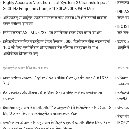
Highly Accurate Vibration Test System 2 Channels Input 1
इलेक्ट्
3000 Hz Frequency Range 1080L×920D×950H Mm
DIN AST
आईएसटीए एमआईएल-एसटीडी मानक के साथ लंबवत और क्षैतिज पर्ची तालिका
करने वा
कंपन परीक्षण प्रणाली
IEC IST
शिपिंग कंटेनर ASTM D4728 . का डायनेमिक शेकर रैंडम कंपन परीक्षण
कई विस्
इलेक्ट्रोडायनामिक वाइब्रेशन शेकर सिस्टम 5000 किलोग्राम पीक साइन फोर्स
उत्पाद 
100 जी मैक्स एक्सेलेरेशन और एक्सवाईजेड एक्सिस वाइब्रेशन के साथ
आवृत्ति
ऑटोमोटिव टेस्टिंग के लिए
इलेक्ट्रोडडायनामिक कंपन शकर
कंपन ता
कंपन परीक्षण उपकरण / इलेक्ट्रोडडायनेमिक शेकर प्रदर्शन आईईसी 61373 -
परिवहन 
रेलवे
उपकरण
हेड एक्सपेंडर और क्षैतिज पर्ची तालिका के साथ गतिशील शेकर प्रयोगशाला
इलेक्ट्
उपकरण
एसटीडी 
वैज्ञानिक अनुसंधान शिक्षा और औद्योगिक अनुप्रयोगों में कैलिब्रेशन और परीक्षण के
सैन्य उ
लिए डिज़ाइन किया गया इलेक्ट्रोडायनामिक कंपन शेकर
बैटरी प
प्रयोगशाला परीक्षण और अनुसंधान के लिए हेड एक्सपेंडर और क्षैतिज स्लिप टेबल
IEC6213
के साथ इलेक्ट्रोडायनामिक वाइब्रेशन शेकर सिस्टम