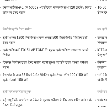
टक्कर मशीन
STD आवश
एनएचआईएस-9 0, एन 60069 अंतर्राष्ट्रीय मानक के साथ 120 झटके / मिनट
10-50 हर
शॉक बंप टेस्ट मशीन
शेकर टे
पैकेजिंग ड्रॉप टेस्ट मशीन
लैब ड्रॉ
ड्रॉप क्षमता 1200 मिमी के साथ उच्च क्षमता 500 किलो पेलोड पैकेजिंग ड्रॉप
ऊंचाई 
टेस्ट मशीन
नियंत्र
ड्रॉप परीक्षक DT015 LABTONE नि: शुल्क ड्रॉप परीक्षण उपकरण, जल्दी
ISTA और
रिलीज
लिए सटी
टिकाऊ पैकेजिंग ड्रॉप टेस्ट मशीन, बैटरी सुरक्षा प्रदर्शन ड्रॉप प्रभाव परीक्षण
पैकेजिंग
मशीन
कुशनिंग 
बेस प्लेट के साथ 85 किलो पेलोड पैकेजिंग ड्रॉप टेस्ट मशीन 100x150 सेमी
भारी पै
ड्रॉप ऊंचाई 150 सेमी
जीबी/ट
ड्रॉप परीक्षक रिलीज हुक
पर्यावरण
बड़े नमूनों और अपरंपरागत पैकेज के प्रभाव परीक्षण के लिए उच्च शक्ति वाले ड्रॉप
पर्यावरण
टेस्टर रिलीज़ हुक