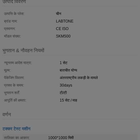
उत्पाद विवरण
उत्पत्ति के प्लेस:
चीन
ब्रांड नाम:
LABTONE
प्रमाणन:
CE ISO
मॉडल संख्या:
SKM500
भुगतान & नौवहन नियमों
न्यूनतम आदेश मात्रा:
1 सेट
मूल्य:
बातचीत योग्य
पैकेजिंग विवरण:
अंतरराष्ट्रीय लकड़ी के मामले
प्रसव के समय:
30days
भुगतान शर्तें:
टी/टी
आपूर्ति की क्षमता:
15 सेट / माह
वर्णन
टक्कर टेस्ट मशीन
तालिका का आकार:
1000*1000 मिमी