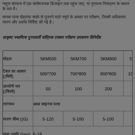
नमूना संरचना में एक संतोषजनक डिजाइन तक पहुंच जाए, या गुणवत्ता नियंत्रण के साधन
के रूप में।
मानक पल्स दोहराया सदमे से गुजरने वाले नमूने के आधार पर परीक्षण, जिसमें अधिकतम
त्वरण और अवधि निर्दिष्ट की गई है।
उत्कृष्ट स्थायित्व पुनरावर्ती यांत्रिक टक्कर परीक्षण उपकरण विनिर्देश
मॉडल
SKM500
SKM700
SKM800
SK
टेबल का आकार
500*700
700*800
800*800
100
((मिमी)
उपयोगी भार
50
100
200
((किलो)
तरंगरूप
आधा साइनस पल्स
त्वरण सीमा ((G)
5-120
5-100
5-100
प्लस अवधि ((ms)
6-18