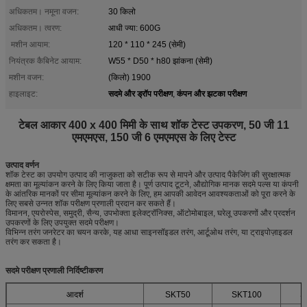
अधिकतम। नमूना वजन:
30 किलो
अधिकतम। त्वरण:
आधी ज्या: 600G
मशीन आयाम:
120 * 110 * 245 (सेमी)
नियंत्रक कैबिनेट आयाम:
W55 * D50 * h80 झांकना (सेमी)
मशीन वजन:
(किलो) 1900
सदमे और ड्रॉप परीक्षण
कंपन और झटका परीक्षण
हाइलाइट:
,
टेबल आकार 400 x 400 मिमी के साथ शॉक टेस्ट उपकरण, 50 जी 11
एमएमएस, 150 जी 6 एमएमएस के लिए टेस्ट
उत्पाद वर्णन
शॉक टेस्ट का उपयोग उत्पाद की नाजुकता को सटीक रूप से मापने और उत्पाद पैकेजिंग की सुरक्षात्मक
क्षमता का मूल्यांकन करने के लिए किया जाता है। पूर्ण उत्पाद टूटने, औद्योगिक मानक सदमे पल्स या कंपनी
के आंतरिक मानकों पर सीमा मूल्यांकन करने के लिए, हम आपकी आवेदन आवश्यकताओं को पूरा करने के
लिए सबसे उन्नत शॉक परीक्षण प्रणाली प्रदान कर सकते हैं।
विमानन, एयरोस्पेस, समुद्री, सैन्य, उपभोक्ता इलेक्ट्रॉनिक्स, ऑटोमोबाइल, घरेलू उपकरणों और प्रदर्शन
उपकरणों के लिए उपयुक्त सदमे परीक्षण।
विभिन्न तरंग जनरेटर का चयन करके, यह आधा साइनसॉइडल तरंग, आर्टूओथ तरंग, या ट्राइपोज़ाइडल
तरंग कर सकता है।
सदमे परीक्षण प्रणाली निर्दिष्टीकरण
आदर्श
SKT50
SKT100
S