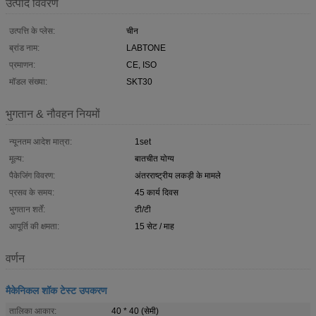
उत्पाद विवरण
उत्पत्ति के प्लेस:
चीन
ब्रांड नाम:
LABTONE
प्रमाणन:
CE, ISO
मॉडल संख्या:
SKT30
भुगतान & नौवहन नियमों
न्यूनतम आदेश मात्रा:
1set
मूल्य:
बातचीत योग्य
पैकेजिंग विवरण:
अंतरराष्ट्रीय लकड़ी के मामले
प्रसव के समय:
45 कार्य दिवस
भुगतान शर्तें:
टी/टी
आपूर्ति की क्षमता:
15 सेट / माह
वर्णन
मैकेनिकल शॉक टेस्ट उपकरण
तालिका आकार:
40 * 40 (सेमी)