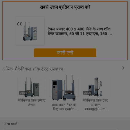
सबसे उत्तम प्रतिदान प्राप्त करें
टेबल आकार 400 x 400 मिमी के साथ शॉक
टेस्ट उपकरण, 50 जी 11 एमएमएस, 150 जी
6 एमएमएस के लिए टेस्ट
जारी रखें
मैकेनिकल शॉक टेस्ट उपकरण
अधिक
मैकेनिकल शॉक इम्पैक्ट
150 जी 6 एमएमएस
मैकेनिकल शॉक टेस्ट
SKT50 मै
टेस्टर
आधा साइन टेस्ट के
उपकरण
शॉक टेस्ट 
लिए उच्च प्रदर्शन
3000g@0.2ms
किलो पेलोड
मैकेनिकल शॉक टेस्ट
IEC 60068-2-27 .
आधा साइन 1
उपकरण
से मिलें
11m
भाषा बदलें