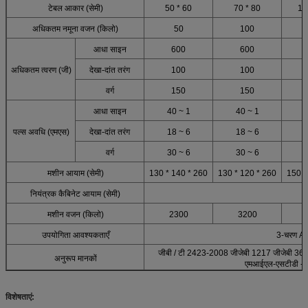
टेबल आकार (सेमी)
50 * 60
70 * 80
10
अधिकतम नमूना वजन (किलो)
50
100
आधा साइन
600
600
अधिकतम त्वरण (जी)
देखा-दांत तरंग
100
100
वर्ग
150
150
आधा साइन
40 ~ 1
40 ~ 1
पल्स अवधि (एमएस)
देखा-दांत तरंग
18 ~ 6
18 ~ 6
वर्ग
30 ~ 6
30 ~ 6
मशीन आयाम (सेमी)
130 * 140 * 260
130 * 120 * 260
150 *
नियंत्रक कैबिनेट आयाम (सेमी)
मशीन वजन (किलो)
2300
3200
उपयोगिता आवश्यकताएँ
3-चरण AC
जीबी / टी 2423-2008 जीजेबी 1217 जीजेबी 3
अनुरूप मानकों
एमआईएल-एसटीडी -
विशेषताएं: