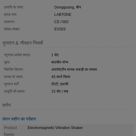
उत्पत्ति के प्लेस:
Dongguang, चीन
ब्रांड नाम:
LABTONE
प्रमाणन:
CE / ISO
मॉडल संख्या:
EV203
भुगतान & नौवहन नियमों
न्यूनतम आदेश मात्रा:
1 सेट
मूल्य:
बातचीत योग्य
पैकेजिंग विवरण:
अंतर्राष्ट्रीय मानक लकड़ी का मामला
प्रसव के समय:
45 कार्य दिवस
भुगतान शर्तें:
टी/टी, एल/सी
आपूर्ति की क्षमता:
15 सेट / माह
वर्णन
कंपन मशीन का परीक्षण
Product
Electromagnetic Vibration Shaker
Name: