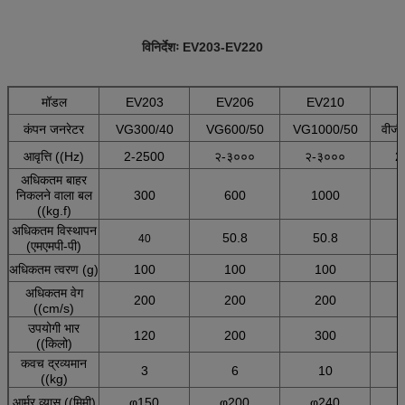
विनिर्देशः EV203-EV220
मॉडल
EV203
EV206
EV210
E
कंपन जनरेटर
VG300/40
VG600/50
VG1000/50
वीज
आवृत्ति ((Hz)
2-2500
२-३०००
२-३०००
2
अधिकतम बाहर
निकलने वाला बल
300
600
1000
((kg.f)
अधिकतम विस्थापन
50.8
50.8
40
(एमएमपी-पी)
अधिकतम त्वरण (g)
100
100
100
अधिकतम वेग
200
200
200
((cm/s)
उपयोगी भार
120
200
300
((किलो)
कवच द्रव्यमान
3
6
10
((kg)
आर्मर व्यास ((मिमी)
φ150
φ200
φ240