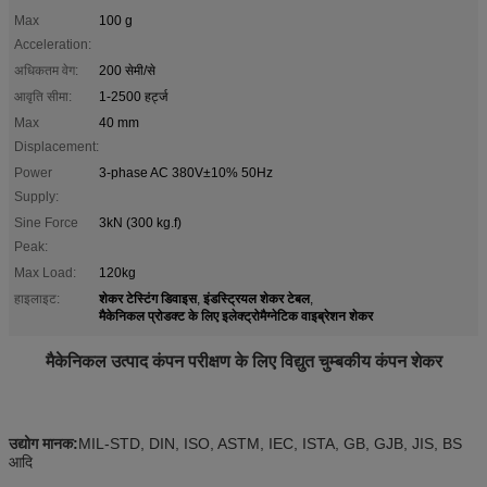
Max
100 g
Acceleration:
अधिकतम वेग:
200 सेमी/से
आवृति सीमा:
1-2500 हर्ट्ज
Max
40 mm
Displacement:
Power
3-phase AC 380V±10% 50Hz
Supply:
Sine Force
3kN (300 kg.f)
Peak:
Max Load:
120kg
शेकर टेस्टिंग डिवाइस
इंडस्ट्रियल शेकर टेबल
हाइलाइट:
,
,
मैकेनिकल प्रोडक्ट के लिए इलेक्ट्रोमैग्नेटिक वाइब्रेशन शेकर
मैकेनिकल उत्पाद कंपन परीक्षण के लिए विद्युत चुम्बकीय कंपन शेकर
उद्योग मानक:
MIL-STD, DIN, ISO, ASTM, IEC, ISTA, GB, GJB, JIS, BS
आदि