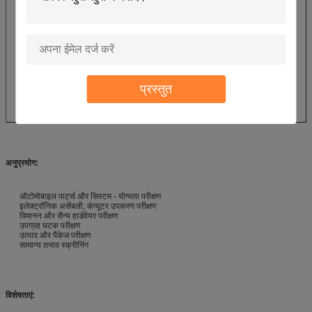
प्रस्तुत
अनुप्रयोग:
ऑटोमोबाइल पार्ट्स और सिस्टम - योग्यता परीक्षण
इलेक्ट्रॉनिक असेंबली, कंप्यूटर उपकरण परीक्षण
विमानन और सैन्य हार्डवेयर परीक्षण
उपग्रह घटक परीक्षण
उत्पाद और पैकेज परीक्षण
सामान्य तनाव स्क्रीनिंग
विशेषताएं: