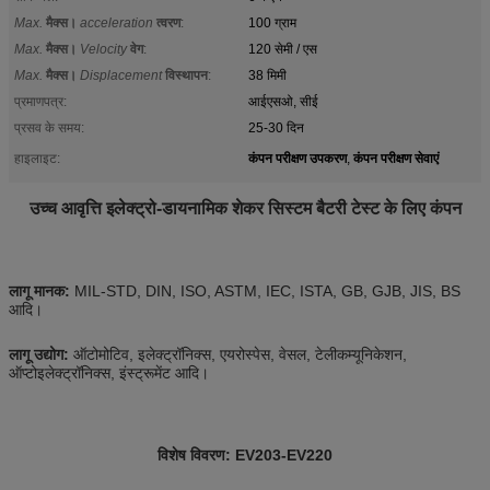
Max.
मैक्स।
acceleration
त्वरण
:
100 ग्राम
Max.
मैक्स।
Velocity
वेग
:
120 सेमी / एस
Max.
मैक्स।
Displacement
विस्थापन
:
38 मिमी
प्रमाणपत्र:
आईएसओ, सीई
प्रसव के समय:
25-30 दिन
कंपन परीक्षण उपकरण
कंपन परीक्षण सेवाएं
हाइलाइट:
,
उच्च आवृत्ति इलेक्ट्रो-डायनामिक शेकर सिस्टम बैटरी टेस्ट के लिए कंपन
लागू मानक:
MIL-STD, DIN, ISO, ASTM, IEC, ISTA, GB, GJB, JIS, BS
आदि।
लागू उद्योग:
ऑटोमोटिव, इलेक्ट्रॉनिक्स, एयरोस्पेस, वेसल, टेलीकम्यूनिकेशन,
ऑप्टोइलेक्ट्रॉनिक्स, इंस्ट्रूमेंट आदि।
विशेष विवरण:
EV203-EV220