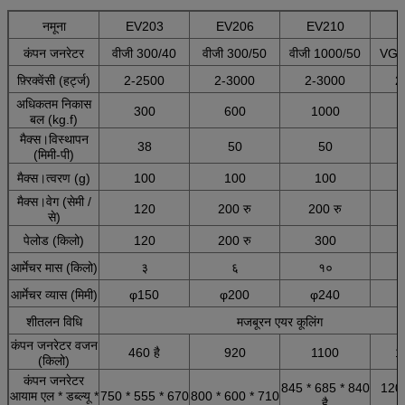
नमूना
EV203
EV206
EV210
E
कंपन जनरेटर
वीजी 300/40
वीजी 300/50
वीजी 1000/50
VG2
फ़्रिक्वेंसी (हर्ट्ज)
2-2500
2-3000
2-3000
2
अधिकतम निकास
300
600
1000
बल (kg.f)
मैक्स।विस्थापन
38
50
50
(मिमी-पी)
मैक्स।त्वरण (g)
100
100
100
मैक्स।वेग (सेमी /
120
200 रु
200 रु
2
से)
पेलोड (किलो)
120
200 रु
300
आर्मेचर मास (किलो)
३
६
१०
आर्मेचर व्यास (मिमी)
φ150
φ200
φ240
शीतलन विधि
मजबूरन एयर कूलिंग
कंपन जनरेटर वजन
460 है
920
1100
1
(किलो)
कंपन जनरेटर
845 * 685 * 840
1200
आयाम एल * डब्ल्यू *
750 * 555 * 670
800 * 600 * 710
है