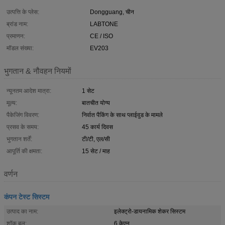
उत्पत्ति के प्लेस:
Dongguang, चीन
ब्रांड नाम:
LABTONE
प्रमाणन:
CE / ISO
मॉडल संख्या:
EV203
भुगतान & नौवहन नियमों
न्यूनतम आदेश मात्रा:
1 सेट
मूल्य:
बातचीत योग्य
पैकेजिंग विवरण:
निर्वात पैकिंग के साथ प्लाईवुड के मामले
प्रसव के समय:
45 कार्य दिवस
भुगतान शर्तें:
टी/टी, एल/सी
आपूर्ति की क्षमता:
15 सेट / माह
वर्णन
कंपन टेस्ट सिस्टम
उत्पाद का नाम:
इलेक्ट्रो-डायनामिक शेकर सिस्टम
शॉक बल:
6 केएन