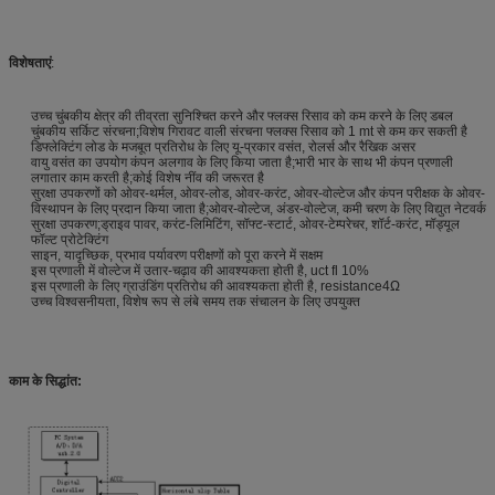
विशेषताएं
:
उच्च चुंबकीय क्षेत्र की तीव्रता सुनिश्चित करने और फ्लक्स रिसाव को कम करने के लिए डबल
चुंबकीय सर्किट संरचना;विशेष गिरावट वाली संरचना फ्लक्स रिसाव को 1 mt से कम कर सकती है
डिफ्लेक्टिंग लोड के मजबूत प्रतिरोध के लिए यू-प्रकार वसंत, रोलर्स और रैखिक असर
वायु वसंत का उपयोग कंपन अलगाव के लिए किया जाता है;भारी भार के साथ भी कंपन प्रणाली
लगातार काम करती है;कोई विशेष नींव की जरूरत है
सुरक्षा उपकरणों को ओवर-थर्मल, ओवर-लोड, ओवर-करंट, ओवर-वोल्टेज और कंपन परीक्षक के ओवर-
विस्थापन के लिए प्रदान किया जाता है;ओवर-वोल्टेज, अंडर-वोल्टेज, कमी चरण के लिए विद्युत नेटवर्क
सुरक्षा उपकरण;ड्राइव पावर, करंट-लिमिटिंग, सॉफ्ट-स्टार्ट, ओवर-टेम्परेचर, शॉर्ट-करंट, मॉड्यूल
फॉल्ट प्रोटेक्टिंग
साइन, यादृच्छिक, प्रभाव पर्यावरण परीक्षणों को पूरा करने में सक्षम
इस प्रणाली में वोल्टेज में उतार-चढ़ाव की आवश्यकता होती है, uct fl 10%
इस प्रणाली के लिए ग्राउंडिंग प्रतिरोध की आवश्यकता होती है, resistance4Ω
उच्च विश्वसनीयता, विशेष रूप से लंबे समय तक संचालन के लिए उपयुक्त
काम के सिद्धांत: