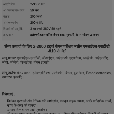
आवृत्ति रेंज:
2-3000 Hz
अधिकतम विस्थापन:
50 मिमी
पेलोड:
200 किलो
अधिकतम वेग:
200 सेमी/s
बिजली की आपूर्ति:
3 चरण एसी 380V 50 हर्ट्ज
इलेक्ट्रोडडायनामिक कंपन शकर प्रणाली
कंपन परीक्षण उपकरण
हाइलाइट:
,
सैन्य उत्पादों के लिए 2-3000 हर्ट्ज कंपन परीक्षण मशीन एमआईएल-एसटीडी
-810 से मिलें
लागू मानक:
एमआईएल-एसटीडी, डीआईएन, आईएसओ, एएसटीएम, आईईसी, आईएसटीए,
जीबी, जीजेबी, जेआईएस, बीएस इत्यादि।
लागू उद्योग:
मोटर वाहन, इलेक्ट्रॉनिक्स, एयरोस्पेस, वेसल, दूरसंचार, Potoelectronics,
उपकरण इत्यादि।
विशेषताएं
:
निलंबन प्रणाली और रैखिक गति मार्गदर्शन, मजबूत वाहक क्षमता, अच्छे मार्गदर्शक कार्यों,
उच्च स्थिरता की ताकत।
आयाम भिन्नता पर सही प्रदर्शन।
डी क्लास पावर कनवर्ज़न पर उच्च कुशल, 3 - सिग्मा पीक वर्तमान, बिजली की खपत