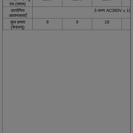
एच (एमएम)
उपयोगिता
3-चरण AC380V ± 10% 
आवश्यकताएँ
कुल क्षमता
8
9
18
(केडब्ल्यू)