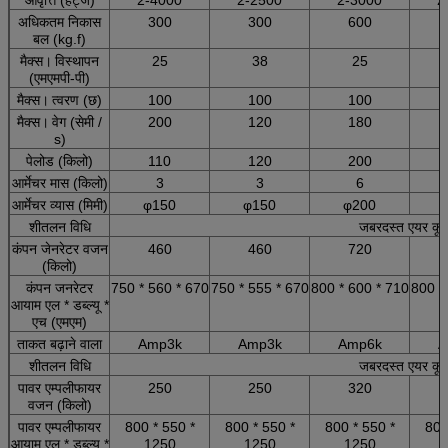
अधिकतम निकास
300
300
600
बल (kg.f)
मैक्स।
विस्थापन
25
38
25
(एमएमपी-पी)
मैक्स।
त्वरण (छ)
100
100
100
मैक्स।
वेग (सेमी /
200
120
180
s)
पेलोड (किलो)
110
120
200
आर्मेचर मास (किलो)
3
3
6
आर्मेचर व्यास (मिमी)
φ150
φ150
φ200
शीतलन विधि
जबरदस्त एयर कूल
कंपन जेनरेटर वजन
460
460
720
(किलो)
कंपन जनरेटर
750 * 560 * 670
750 * 555 * 670
800 * 600 * 710
800 *
आयाम एल * डब्ल्यू *
एच (एमएम)
ताकत बढ़ाने वाला
Amp3k
Amp3k
Amp6k
A
शीतलन विधि
जबरदस्त एयर कूल
पावर एम्पलीफायर
250
250
320
वजन (किलो)
पावर एम्पलीफायर
800 * 550 *
800 * 550 *
800 * 550 *
800
आयाम एल * डब्ल्यू *
1250
1250
1250