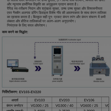
और न्यूनतम हार्मोनिक विकृति का अनुकूलन प्रदान करता है।
रैपिड स्व-परीक्षण निदान और श्रृंखला सुरक्षा, उच्च उच्च सुरक्षा और विश्वसनीयता
एयर गैसबैग अलगाव डंपिंग डिवाइस विशेष नींव की आवश्यकता के साथ कंपन तालिका
का एहसास करता है।
बिल्कुल सही पुन: प्रकट कंपन तरंग और कंपन संचरण में कमी
लंबवत और क्षैतिज तालिकाओं पर अलग-अलग अनुप्रयोग।
नियंत्रक के लिए सरल ऑपरेशन।
काम करने का सिद्धांत:
निर्दिष्टीकरण: EV103-EV220
आदर्श
EV103
EV203
EV106
E
कंपन जनरेटर
VG300 / 25
VG300 / 40
VG600 / 25
VG3
आवृत्ति (हर्ट्ज)
2-4000
2-2500
2-3000
2