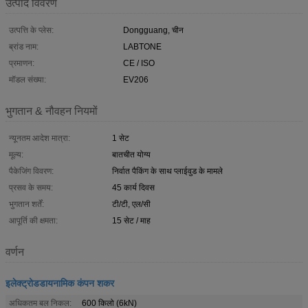
उत्पाद विवरण
उत्पत्ति के प्लेस:
Dongguang, चीन
ब्रांड नाम:
LABTONE
प्रमाणन:
CE / ISO
मॉडल संख्या:
EV206
भुगतान & नौवहन नियमों
न्यूनतम आदेश मात्रा:
1 सेट
मूल्य:
बातचीत योग्य
पैकेजिंग विवरण:
निर्वात पैकिंग के साथ प्लाईवुड के मामले
प्रसव के समय:
45 कार्य दिवस
भुगतान शर्तें:
टी/टी, एल/सी
आपूर्ति की क्षमता:
15 सेट / माह
वर्णन
इलेक्ट्रोडडायनामिक कंपन शकर
अधिकतम बल निकल:
600 किलो (6kN)