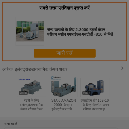
सबसे उत्तम प्रतिदान प्राप्त करें
सैन्य उत्पादों के लिए 2-3000 हर्ट्ज कंपन
परीक्षण मशीन एमआईएल-एसटीडी -810 से मिलें
जारी रखें
इलेक्ट्रोडडायनामिक कंपन शकर
अधिक
बैटरी के लिए
ISTA 6 AMAZON
एएसटीएम डी4169-16
कंपन परीक्ष
इलेक्ट्रोडायनामिक
2000 किग्रा।
. के लिए गतिशील कंपन
इलेक्ट्रोड
कंपन परीक्षण टेबल
इलेक्ट्रोडायनामिक
परीक्षण उपकरण हाई
शेकर प्रदर्
कंपन शेकर
फोर्स शेकर
61373 - 
भाषा बदलें