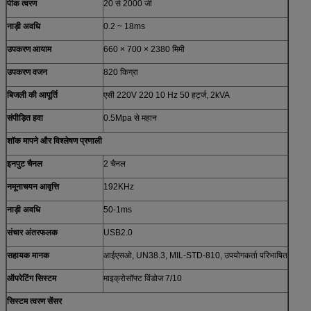
पीक त्वरण
20 से 2000 जी
नाड़ी अवधि
0.2 ~ 18ms
उपकरण आयाम
660 × 700 × 2380 मिमी
उपकरण वजन
820 किग्रा
बिजली की आपूर्ति
एसी 220V 220 10 Hz 50 हर्ट्ज, 2kVA
संपीड़ित हवा
0.5Mpa से महान
शॉक मापने और विश्लेषण प्रणाली
इनपुट चैनल
2 चैनल
नमूनाचयन आवृत्ति
192KHz
नाड़ी अवधि
50-1ms
संचार अंतरफलक
USB2.0
सहायक मानक
आईएसओ, UN38.3, MIL-STD-810, उपयोगकर्ता परिभाषित
ऑपरेटिंग सिस्टम
माइक्रोसॉफ्ट विंडोज 7/10
सिस्टम त्वरण सेंसर