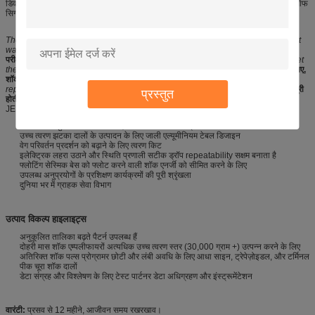
डिवाइस को क्षेत्र की सुरक्षा को सुरक्षित करने के लिए पर्याप्त दबाव का पता लगाने के माध्यम से ऑन / ऑफ
सिग्नल का उत्पादन करके खतरे के क्षेत्र में जमीनी सुरक्षा के लिए उपयोग किया जाता है।
The precise-type high-acceleration shock tester can provide all half-sine short
wave specification specified in JESD22-B110.
सटीक प्रकार का उच्च-त्वरण झटका
परीक्षक JESD22-B110 में निर्दिष्ट सभी अर्ध-लघु शॉर्ट वेव विनिर्देश प्रदान कर सकता है।
To meet
them, merely change different shock rubber-pad on shock seat.
उनसे मिलने के लिए,
शॉक सीट पर अलग-अलग शॉक रबर-पैड बदलें।
The wave is complete with high
repeatability, able to provide user accurate test result.
लहर उच्च पुनरावृत्ति के साथ पूरी
प्रस्तुत
होती है, उपयोगकर्ता सटीक परीक्षा परिणाम प्रदान करने में सक्षम है।
JESD22-B110 और IEC कल्पना जैसे विभिन्न परीक्षण चश्मे के अनुरूप।
आसान और सुरक्षित संचालन के लिए टचटेस्ट शॉक 2 नियंत्रक
उच्च त्वरण झटका दालों के उत्पादन के लिए जाली एल्यूमीनियम टेबल डिजाइन
वेग परिवर्तन प्रदर्शन को बढ़ाने के लिए त्वरण किट
इलेक्ट्रिक लहरा उठाने और स्थिति प्रणाली सटीक ड्रॉप repeatability सक्षम बनाता है
फ्लोटिंग सेस्मिक बेस को फ्लोट करने वाली शॉक एनर्जी को सीमित करने के लिए
उपलब्ध अनुप्रयोगों के प्रशिक्षण कार्यक्रमों की पूरी श्रृंखला
दुनिया भर में ग्राहक सेवा विभाग
उत्पाद विकल्प हाइलाइट्स
अनुकूलित तालिका बढ़ते पैटर्न उपलब्ध हैं
दोहरी मास शॉक एम्पलीफायरों अत्यधिक उच्च त्वरण स्तर (30,000 ग्राम +) उत्पन्न करने के लिए
अतिरिक्त शॉक पल्स प्रोग्रामर छोटी और लंबी अवधि के लिए आधा साइन, ट्रेपेज़ोइडल, और टर्मिनल
पीक चूरा शॉक दालों
डेटा संग्रह और विश्लेषण के लिए टेस्ट पार्टनर डेटा अधिग्रहण और इंस्ट्रूमेंटेशन
वारंटी:
प्रसव से 12 महीने, आजीवन समय रखरखाव।