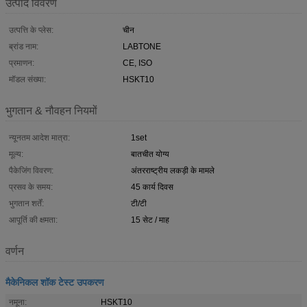
उत्पाद विवरण
उत्पत्ति के प्लेस:
चीन
ब्रांड नाम:
LABTONE
प्रमाणन:
CE, ISO
मॉडल संख्या:
HSKT10
भुगतान & नौवहन नियमों
न्यूनतम आदेश मात्रा:
1set
मूल्य:
बातचीत योग्य
पैकेजिंग विवरण:
अंतरराष्ट्रीय लकड़ी के मामले
प्रसव के समय:
45 कार्य दिवस
भुगतान शर्तें:
टी/टी
आपूर्ति की क्षमता:
15 सेट / माह
वर्णन
मैकेनिकल शॉक टेस्ट उपकरण
नमूना:
HSKT10