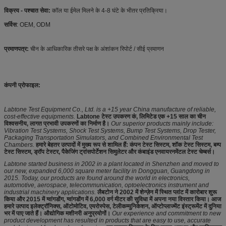
विक्रय - पश्चात सेवा:
कॉल या ईमेल मिलने के 4-8 घंटे के भीतर प्रतिक्रिया।
सर्विस
: OEM, ODM
प्रमाणपत्र:
चीन के आधिकारिक तीसरे पक्ष के अंशांकन रिपोर्ट / सीई प्रमाणन
कंपनी प्रोफाइल:
Labtone Test Equipment Co., Ltd. is a +15 year China manufacture of reliable,
cost-effective equipments.
Labtone टेस्ट उपकरण कं, लिमिटेड एक +15 साल का चीन
विश्वसनीय, लागत प्रभावी उपकरणों का निर्माण है।
Our superior products mainly include:
Vibration Test Systems, Shock Test Systems, Bump Test Systems, Drop Tester,
Packaging Transportation Simulators, and Combined Environmental Test
Chambers.
हमारे बेहतर उत्पादों में मुख्य रूप से शामिल हैं: कंपन टेस्ट सिस्टम, शॉक टेस्ट सिस्टम, बम्प
टेस्ट सिस्टम, ड्रॉप टेस्टर, पैकेजिंग ट्रांसपोर्टेशन सिमुलेटर और कंबाइंड एनवायरनमेंटल टेस्ट चेम्बर्स।
Labtone started business in 2002 in a plant located in Shenzhen and moved to
our new, expanded 6,000 square meter facility in Dongguan, Guangdong in
2015. Today, our products are found around the world in electronics,
automotive, aerospace, telecommunication, optoelectronics instrument and
industrial machinery applications.
लैबटोन ने 2002 में शेन्ज़ेन में स्थित प्लांट में कारोबार शुरू
किया और 2015 में ग्वांगडोंग, ग्वांगडोंग में 6,000 वर्ग मीटर की सुविधा में अपना नया विस्तार किया। आज
हमारे उत्पाद इलेक्ट्रॉनिक्स, ऑटोमोटिव, एयरोस्पेस, टेलीकम्युनिकेशन, ऑप्टोप्लाज्मेंट इंस्ट्रूमेंट में दुनिया
भर में पाए जाते हैं। औद्योगिक मशीनरी अनुप्रयोगों।
Our experience and commitment to new
product development has resulted in products that are easy to use, accurate