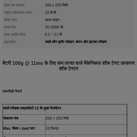
टेबल का आकार:
200 x 250 मिमी
नमूना अधिकतम वजन:
10 केजी
शॉक पल्स:
आधा साइन
त्वरण रेंज:
20-2000 जी
पल्स अवधि सीमा:
0.2 ~ 11 मि
सदमे और ड्रॉप परीक्षण
कंपन और झटका परीक्षण
हाइलाइट:
,
बैटरी 100g @ 11ms के लिए कम लागत वाले मैकेनिकल शॉक टेस्ट उपकरण
शॉक टेस्टर
तकनीकी पैमाने
सदमे परीक्षक एचएसकेटी 10 के मुख्य पैरामीटर
संचालन मंच
200 × 250 मिमी
Max.
मैक्स।
load
भार
10 किग्रा