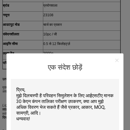
ब्रांड
प्रयोगशाला
नमूना
23108
आउटपुट मोड
चार्ज का प्रकार
संवेदनशीलता
10pc / जी
आवृत्ति सीमा
0.5 से 12 किलोहर्ट्ज़
त्वरण रेंज
2000g
परिचालन के लिए अच्छा वातावरण
-40 से + 160 ℃
एक संदेश छोड़ें
उत्पाद वर्णन:
मुख्य अनुप्रयोग: मोबाइल फोन, कंप्यूटर घटक, ऑप्टिकल घटक, कनेक्टर, आदि, सामग्री की सदमे
अवशोषक क्षमता का परीक्षण करने के लिए भी उपयोग किए जाते हैं
Light emitter and light receptor will detect presence of human in danger zone.
लाइट एमिटर और लाइट रिसेप्टर खतरे के क्षेत्र में मानव की उपस्थिति का पता लगाएंगे।
Operation
will be stopped to protect personal safety.
व्यक्तिगत सुरक्षा की रक्षा के लिए ऑपरेशन रोक
दिया जाएगा।