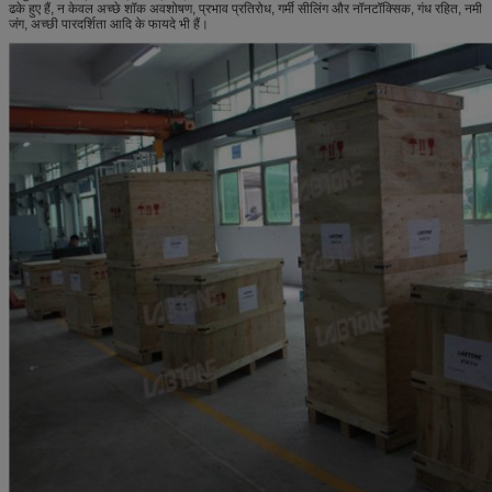
ढके हुए हैं, न केवल अच्छे शॉक अवशोषण, प्रभाव प्रतिरोध, गर्मी सीलिंग और नॉनटॉक्सिक, गंध रहित, नमी
जंग, अच्छी पारदर्शिता आदि के फायदे भी हैं।