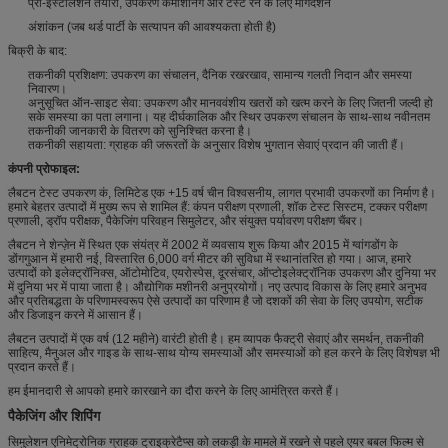
प्री-इंस्टॉलेशन तैयारी, उपकरण कमीशनिंग और टेस्ट रन के लिए मार्गदर्शन
अंशांकन (जब थर्ड पार्टी के सत्यापन की आवश्यकता होती है)
बिक्री के बाद:
तकनीकी प्रशिक्षण: उपकरण का संचालन, दैनिक रखरखाव, सामान्य गलती निदान और समस्या
निवारण।
अनुसूचित ऑन-साइट सेवा: उपकरण और मानववंशीय खतरों को खत्म करने के लिए जितनी जल्दी हो
सके समस्या का पता लगाना।
यह दीर्घकालिक और स्थिर उपकरण संचालन के साथ-साथ नवीनतम
तकनीकी जानकारी के वितरण को सुनिश्चित करना है।
तकनीकी सहायता: ग्राहक की जरूरतों के अनुसार विशेष भुगतान सेवाएं प्रदान की जाती हैं।
कंपनी प्रोफाइल:
लैबटन टेस्ट उपकरण कं, लिमिटेड एक +15 वर्ष चीन विश्वसनीय, लागत प्रभावी उपकरणों का निर्माण है।
हमारे बेहतर उत्पादों में मुख्य रूप से शामिल हैं: कंपन परीक्षण प्रणाली, शॉक टेस्ट सिस्टम, टक्कर परीक्षण
प्रणाली, ड्रॉप परीक्षक, पैकेजिंग परिवहन सिमुलेटर, और संयुक्त पर्यावरण परीक्षण चैंबर।
लैबटन ने शेन्ज़ेन में स्थित एक संयंत्र में 2002 में व्यवसाय शुरू किया और 2015 में ग्वांगडोंग के
डोंगगुआन में हमारी नई, विस्तारित 6,000 वर्ग मीटर की सुविधा में स्थानांतरित हो गया। आज, हमारे
उत्पादों को इलेक्ट्रॉनिक्स, ऑटोमोटिव, एयरोस्पेस, दूरसंचार, ऑप्टोइलेक्ट्रॉनिक उपकरण और दुनिया भर
में दुनिया भर में पाया जाता है। औद्योगिक मशीनरी अनुप्रयोगों।
नए उत्पाद विकास के लिए हमारे अनुभव
और प्रतिबद्धता के परिणामस्वरूप ऐसे उत्पादों का परिणाम है जो दशकों की सेवा के लिए उपयोग, सटीक
और डिजाइन करने में आसान हैं।
लैबटन उत्पादों में एक वर्ष (12 महीने) वारंटी होती है।
हम व्यापक फैक्ट्री सेवाएं और समर्थन, तकनीकी
साहित्य, मैनुअल और गाइड के साथ-साथ योग्य समस्याओं और समस्याओं को हल करने के लिए विशेषज्ञ भी
प्रदान करते हैं।
हम ईमानदारी से आपको हमारे कारखाने का दौरा करने के लिए आमंत्रित करते हैं।
पैकेजिंग और शिपिंग
सिमुलेशन एनिमेट्रोनिक ग्राहक ट्राइक्रेटैप्स को लकड़ी के मामले में रखने से पहले एयर बबल फिल्म से