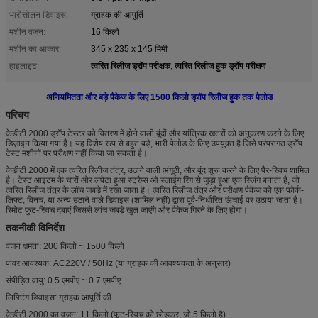
भारोत्तोलन डिवाइस:
ग्राहक की आपूर्ति
मशीन वजन:
16 किलो
मशीन का आकार:
345 x 235 x 145 मिमी
त्वरित रिलीज ड्रॉप परीक्षक
त्वरित रिलीज हुक ड्रॉप परीक्षण
हाइलाइट:
,
अनियमितता और बड़े पैकेज के लिए 1500 किलो ड्रॉप रिलीज हुक तक पेलोड
परिचय
केडीटी 2000 ड्रॉप टेस्टर को वितरण में होने वाली बूंदों और यांत्रिक खतरों को अनुकरण करने के लिए
डिज़ाइन किया गया है।
यह विशेष रूप से बहुत बड़े, भारी पेलोड के लिए उपयुक्त है जिसे परंपरागत ड्रॉप
टेस्ट मशीनों पर परीक्षण नहीं किया जा सकता है।
केडीटी 2000 में एक त्वरित रिलीज तंत्र, उठाने वाली अंगूठी, और बूंद शुरू करने के लिए पैर-स्विच शामिल
है।
टेस्ट आइटम के चारों ओर लपेटा हुआ स्ट्रैप्स ओ स्लाईंग रिंग से जुड़ा हुआ एक स्लिंग बनाता है, जो
त्वरित रिलीज तंत्र के लॉच जबड़े में रखा जाता है।
त्वरित रिलीज तंत्र और परीक्षण पैकेज को एक फोर्क-
लिफ्ट, विनच, या अन्य उठाने वाले डिवाइस (शामिल नहीं) द्वारा पूर्व-निर्धारित ऊंचाई पर उठाया जाता है।
रिमोट फुट-स्विच दबाएं जिससे लांच जबड़े खुल जाएंगे और पैकेज गिरने के लिए होगा।
तकनीकी विनिर्देश
वजन क्षमता: 200 किलो ~ 1500 किलो
पावर आवश्यक: AC220V / 50Hz (या ग्राहक की आवश्यकता के अनुसार)
संपीड़ित वायु: 0.5 एमपीए ~ 0.7 एमपीए
लिफ्टिंग डिवाइस: ग्राहक आपूर्ति की
केडीटी 2000 का वजन: 11 किलो (फुट-स्विच को छोड़कर, जो 5 किलो है)