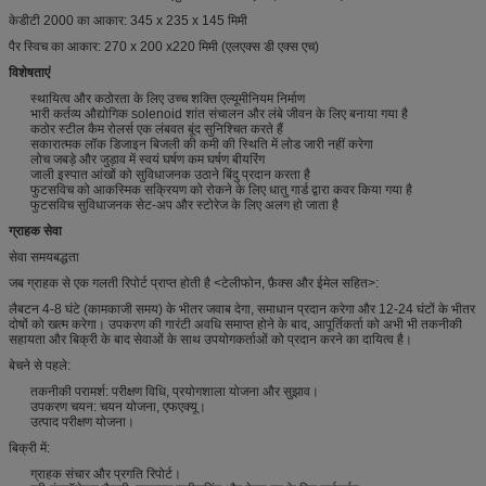
केडीटी 2000 का आकार: 345 x 235 x 145 मिमी
पैर स्विच का आकार: 270 x 200 x220 मिमी (एलएक्स डी एक्स एच)
विशेषताएं
स्थायित्व और कठोरता के लिए उच्च शक्ति एल्यूमीनियम निर्माण
भारी कर्तव्य औद्योगिक solenoid शांत संचालन और लंबे जीवन के लिए बनाया गया है
कठोर स्टील कैम रोलर्स एक लंबवत बूंद सुनिश्चित करते हैं
सकारात्मक लॉक डिजाइन बिजली की कमी की स्थिति में लोड जारी नहीं करेगा
लोच जबड़े और जुड़ाव में स्वयं घर्षण कम घर्षण बीयरिंग
जाली इस्पात आंखों को सुविधाजनक उठाने बिंदु प्रदान करता है
फुटसविच को आकस्मिक सक्रियण को रोकने के लिए धातु गार्ड द्वारा कवर किया गया है
फुटसविच सुविधाजनक सेट-अप और स्टोरेज के लिए अलग हो जाता है
ग्राहक सेवा
सेवा समयबद्धता
जब ग्राहक से एक गलती रिपोर्ट प्राप्त होती है <टेलीफोन, फ़ैक्स और ईमेल सहित>:
लैबटन 4-8 घंटे (कामकाजी समय) के भीतर जवाब देगा, समाधान प्रदान करेगा और 12-24 घंटों के भीतर
दोषों को खत्म करेगा।
उपकरण की गारंटी अवधि समाप्त होने के बाद, आपूर्तिकर्ता को अभी भी तकनीकी
सहायता और बिक्री के बाद सेवाओं के साथ उपयोगकर्ताओं को प्रदान करने का दायित्व है।
बेचने से पहले:
तकनीकी परामर्श: परीक्षण विधि, प्रयोगशाला योजना और सुझाव।
उपकरण चयन: चयन योजना, एफएक्यू।
उत्पाद परीक्षण योजना।
बिक्री में:
ग्राहक संचार और प्रगति रिपोर्ट।