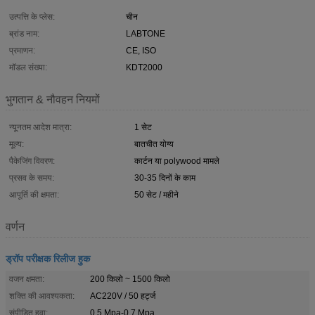
उत्पत्ति के प्लेस:
चीन
ब्रांड नाम:
LABTONE
प्रमाणन:
CE, ISO
मॉडल संख्या:
KDT2000
भुगतान & नौवहन नियमों
न्यूनतम आदेश मात्रा:
1 सेट
मूल्य:
बातचीत योग्य
पैकेजिंग विवरण:
कार्टन या polywood मामले
प्रसव के समय:
30-35 दिनों के काम
आपूर्ति की क्षमता:
50 सेट / महीने
वर्णन
ड्रॉप परीक्षक रिलीज हुक
वजन क्षमता:
200 किलो ~ 1500 किलो
शक्ति की आवश्यकता:
AC220V / 50 हर्ट्ज
संपीड़ित हवा:
0.5 Mpa-0.7 Mpa