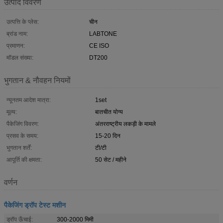
उत्पाद विवरण
उत्पत्ति के प्लेस:
चीन
ब्रांड नाम:
LABTONE
प्रमाणन:
CE ISO
मॉडल संख्या:
DT200
भुगतान & नौवहन नियमों
न्यूनतम आदेश मात्रा:
1set
मूल्य:
बातचीत योग्य
पैकेजिंग विवरण:
अंतरराष्ट्रीय लकड़ी के मामले
प्रसव के समय:
15-20 दिन
भुगतान शर्तें:
टी/टी
आपूर्ति की क्षमता:
50 सेट / महीने
वर्णन
पैकेजिंग ड्रॉप टेस्ट मशीन
ड्रॉप ऊँचाई:
300-2000 मिमी