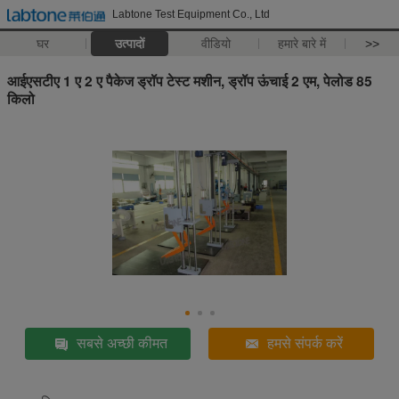
Labtone Test Equipment Co., Ltd
घर
उत्पादों
वीडियो
हमारे बारे में
>>
आईएसटीए 1 ए 2 ए पैकेज ड्रॉप टेस्ट मशीन, ड्रॉप ऊंचाई 2 एम, पेलोड 85
किलो
सबसे अच्छी कीमत
हमसे संपर्क करें