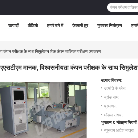
उत्पादों
वीडियो
हमारे बारे में
फ़ैक्टरी टूर
गुणवत्ता नियंत्रण
हमसे
ा कंपन परीक्षक के साथ सिमुलेशन शेक कंपन तालिका परीक्षण उपकरण
एएसटीएम मानक, विश्वसनीयता कंपन परीक्षक के साथ सिमुले
उत्पाद विवरण:
उत्पत्ति के प्लेस:
ब्रांड नाम:
प्रमाणन:
मॉडल संख्या:
भुगतान & नौवहन नियमों:
न्यूनतम आदेश मात्रा: