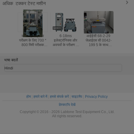
टक्कर टेस्ट मशीन
अधिक
कार पहिया प्रभाव
6-18ms
आईईसी 68-2-29
यांत्रि
परीक्षण के लिए 700 *
इलेक्ट्रॉनिक्स और
जेआईएस सी 0042-
अवशोषक उ
800 मिमी परीक्षक
अवयवों के परीक्षण के
199 5 के साथ
18ms पल्
उपकरण टक्कर टेस्ट
लिए टक्कर परीक्षक
इलेक्ट्रॉनिक्स के लिए
परीक्
मशीन
उपकरण
एसकेएम 700 बंप शॉक
टेस्ट मशीन
भाषा बदलें
Hindi
होम
|
हमारे बारे में
|
हमसे संपर्क करें
|
साइटमैप
|
Privacy Policy
डेस्कटॉप देखें
Copyright © 2016 - 2026 Labtone Test Equipment Co., Ltd.
All rights reserved.