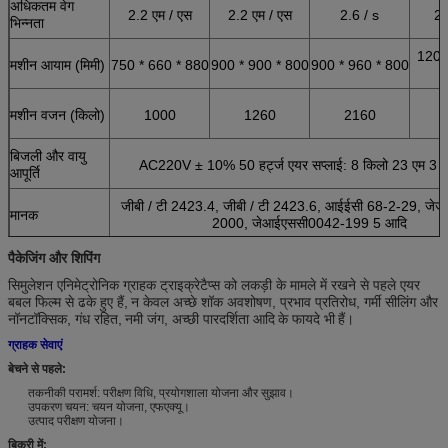
अधिकतम वेग
2.2 एम / एस
2.2 एम / एस
2.6 / s
2.
भिन्नता
1200
मशीन आयाम (मिमी)
750 * 660 * 880
900 * 900 * 800
900 * 960 * 800
मशीन वजन (किलो)
1000
1260
2160
बिजली और वायु
AC220V ± 10% 50 हर्ट्ज एयर सप्लाई: 8 किलो 23 एम 3 गै
आपूर्ति
जीबी / टी 2423.4, जीबी / टी 2423.6, आईईसी 68-2-29, जेजे
मानक
2000, जेआईएससी0042-199 5 आदि
पैकेजिंग और शिपिंग
सिमुलेशन एनिमेट्रोनिक ग्राहक ट्राइक्रेटैप्स को लकड़ी के मामले में रखने से पहले एयर
बबल फिल्म से ढके हुए हैं,
न केवल अच्छे शॉक अवशोषण, प्रभाव प्रतिरोध, गर्मी सीलिंग और
नॉनटॉक्सिक, गंध रहित,
नमी जंग, अच्छी पारदर्शिता आदि
के फायदे भी
हैं।
ग्राहक सेवाएं
बेचने से पहले:
तकनीकी परामर्श: परीक्षण विधि, प्रयोगशाला योजना और सुझाव।
उपकरण चयन: चयन योजना, एफएक्यू।
उत्पाद परीक्षण योजना।
बिक्री में: