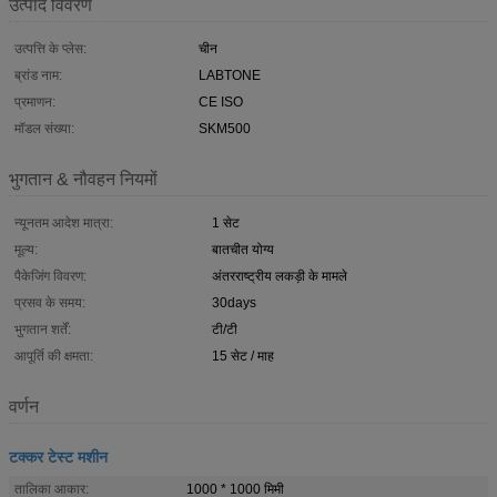
उत्पाद विवरण
उत्पत्ति के प्लेस:
चीन
ब्रांड नाम:
LABTONE
प्रमाणन:
CE ISO
मॉडल संख्या:
SKM500
भुगतान & नौवहन नियमों
न्यूनतम आदेश मात्रा:
1 सेट
मूल्य:
बातचीत योग्य
पैकेजिंग विवरण:
अंतरराष्ट्रीय लकड़ी के मामले
प्रसव के समय:
30days
भुगतान शर्तें:
टी/टी
आपूर्ति की क्षमता:
15 सेट / माह
वर्णन
टक्कर टेस्ट मशीन
तालिका आकार:
1000 * 1000 मिमी