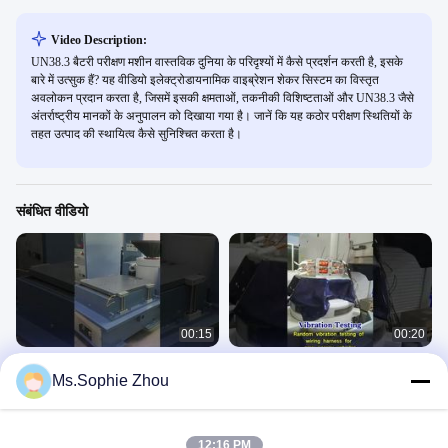
Video Description:
UN38.3 बैटरी परीक्षण मशीन वास्तविक दुनिया के परिदृश्यों में कैसे प्रदर्शन करती है, इसके
बारे में उत्सुक हैं? यह वीडियो इलेक्ट्रोडायनामिक वाइब्रेशन शेकर सिस्टम का विस्तृत
अवलोकन प्रदान करता है, जिसमें इसकी क्षमताओं, तकनीकी विशिष्टताओं और UN38.3 जैसे
अंतर्राष्ट्रीय मानकों के अनुपालन को दिखाया गया है। जानें कि यह कठोर परीक्षण स्थितियों के
तहत उत्पाद की स्थायित्व कैसे सुनिश्चित करता है।
संबंधित वीडियो
00:15
00:20
विमान भागों के परीक्षण के लिए
कंपन परीक्षण प्रणाली
Ms.Sophie Zhou
इलेक्ट्रोडायनामिक कंपन शेकर MIL-STD-
कंपन शेखर
810G को पूरा करता है
कंपन शेखर
October 15, 2025
October 23, 2025
12:16 PM