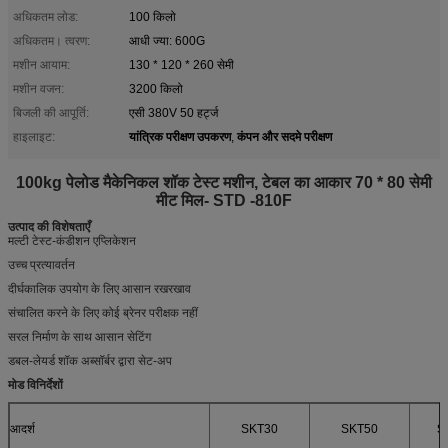
अधिकतम लोड:
100 किलो
अधिकतम। त्वरण:
आधी ज्या: 600G
मशीन आयाम:
130 * 120 * 260 सेमी
मशीन वजन:
3200 किलो
बिजली की आपूर्ति:
एसी 380V 50 हर्ट्ज
यांत्रिक परीक्षण उपकरण
कंपन और सदमे परीक्षण
हाइलाइट:
,
100kg पेलोड मैकेनिकल शॉक टेस्ट मशीन, टेबल का आकार 70 * 80 सेमी
मीट मिल- STD -810F
उत्पाद की विशेषताएँ
मल्टी टेस्ट-कंडीशन एप्लिकेशन
उच्च प्रत्यावर्तन
दीर्घकालिक उपयोग के लिए आसान रखरखाव
संचालित करने के लिए कोई ब्रेनर परीक्षक नहीं
सरल निर्माण के साथ आसान सेटिंग
डबल-लेयर्ड शॉक अब्सॉर्बर द्वारा सेट-अप
मोड विनिर्देशों
आदर्श
SKT30
SKT50
S