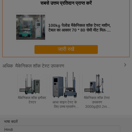
सबसे उत्तम प्रतिदान प्राप्त करें
100kg पेलोड मैकेनिकल शॉक टेस्ट मशीन,
टेबल का आकार 70 * 80 सेमी मीट मिल-
एसटीडी -810 एफ
जारी रखें
मैकेनिकल शॉक टेस्ट उपकरण
अधिक
मैकेनिकल शॉक इम्पैक्ट
150 जी 6 एमएमएस
मैकेनिकल शॉक टेस्ट
SKT50 मै
टेस्टर
आधा साइन टेस्ट के
उपकरण
शॉक टेस्ट 
लिए उच्च प्रदर्शन
3000g@0.2ms
किलो पेलोड
मैकेनिकल शॉक टेस्ट
IEC 60068-2-27 .
आधा साइन 1
उपकरण
से मिलें
11m
भाषा बदलें
Hindi