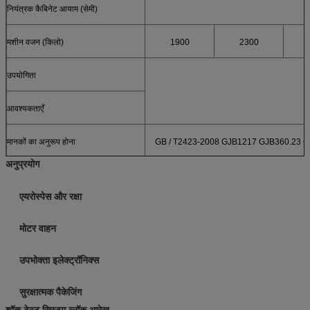
नियंत्रक कैबिनेट आयाम (सेमी)
मशीन वजन (किलो)
1900
2300
उपयोगिता
आवश्यकताएँ
मानकों का अनुरूप होना
GB / T2423-2008 GJB1217 GJB360.23 G
अनुप्रयोग
एयरोस्पेस और रक्षा
मोटर वाहन
उपभोक्ता इलेक्ट्रॉनिक्स
सुरक्षात्मक पैकेजिंग
शॉक टेस्ट सिस्टम ब्लॉक आरेख