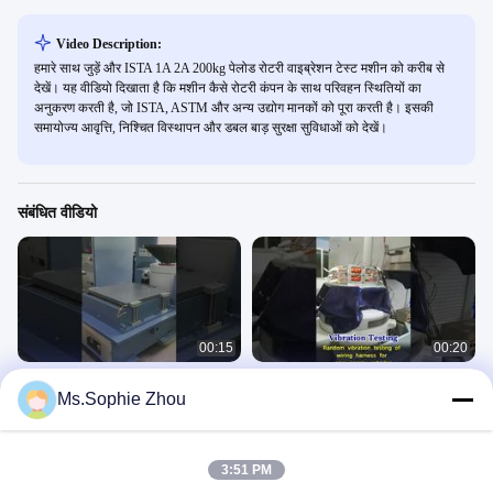
Video Description:
हमारे साथ जुड़ें और ISTA 1A 2A 200kg पेलोड रोटरी वाइब्रेशन टेस्ट मशीन को करीब से
देखें। यह वीडियो दिखाता है कि मशीन कैसे रोटरी कंपन के साथ परिवहन स्थितियों का
अनुकरण करती है, जो ISTA, ASTM और अन्य उद्योग मानकों को पूरा करती है। इसकी
समायोज्य आवृत्ति, निश्चित विस्थापन और डबल बाड़ सुरक्षा सुविधाओं को देखें।
संबंधित वीडियो
00:15
00:20
विमान भागों के परीक्षण के लिए
कंपन परीक्षण प्रणाली
Ms.Sophie Zhou
इलेक्ट्रोडायनामिक कंपन शेकर MIL-STD-
कंपन शेखर
810G को पूरा करता है
कंपन शेखर
October 15, 2025
October 23, 2025
3:51 PM