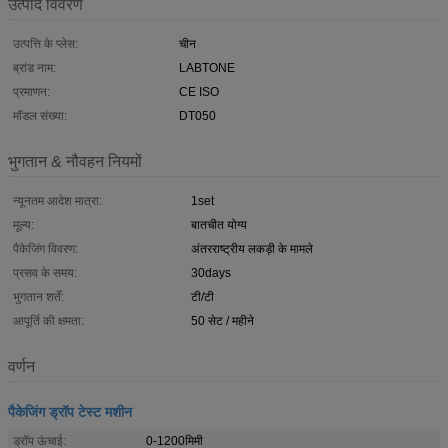
उत्पाद विवरण
उत्पत्ति के प्लेस:
चीन
ब्रांड नाम:
LABTONE
प्रमाणन:
CE ISO
मॉडल संख्या:
DT050
भुगतान & नौवहन नियमों
न्यूनतम आदेश मात्रा:
1set
मूल्य:
बातचीत योग्य
पैकेजिंग विवरण:
अंतरराष्ट्रीय लकड़ी के मामले
प्रसव के समय:
30days
भुगतान शर्तें:
टी/टी
आपूर्ति की क्षमता:
50 सेट / महीने
वर्णन
पैकेजिंग ड्रॉप टेस्ट मशीन
ड्रॉप ऊंचाई:
0-1200मिमी