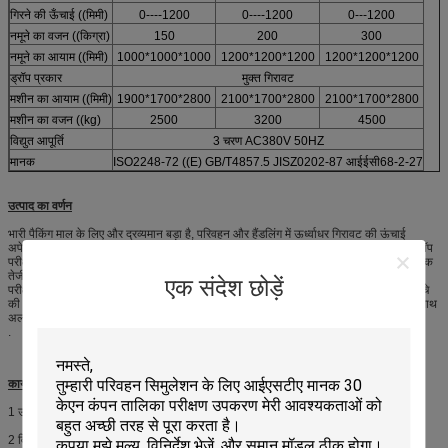
गिरने की ऊँचाई ((मिमी)
0----1200
0----1200
0---1200
नमूने का वजन ((किग्रा)
150
200
300
नमूने का आयाम ((मिमी)
1000*1000*1000
1200*1200*1200
1200*1200*1200
ड्रॉप प्रकार
मुक्त गिरावट
मशीन का आयाम ((मिमी)
1900*1700*2800
2100*1700*2800
2100*1700*2800
मशीन का वजन ((kg)
2500
3200
4500
विद्युत आपूर्ति
3 चरण AC380V 50HZ
मानक
ISO2248-72 ((E) GB/T4857.5 JISZ0202-87 आईईसी68-2-27
उत्पाद का वर्णन
भारी पैकिंग माल के लिए और द्रव्यमान बड़ा है, परिवहन और हैंडलिंग में ऊर्ध्वाधर गिरावट की ऊंचाई
अपेक्षाकृत कम है।तो भारी पैक कार्गो के लिए मानक मुक्त ड्रॉपटेस्ट उपकरण अपेक्षाकृत कम है. यह ड्रॉप
परीक्षक मुख्य रूप से बड़े पैकेज ड्रॉप परीक्षण के लिए प्रयोग किया जाता है. शून्य ऊंचाई ड्रॉप परीक्षक एक
तेजी से नीचे ले जाता है ई कांटा ब्रैकेट के रूप में माउंटिंग का उपयोग. नमूना जगह संतुलन के रूप में
एक संदेश छोड़ें
परीक्षण requirment ((विमान,किनारा, कोण) परीक्षण करते समय, ब्रैकेट नमूना से पहले उच्च गति नीचे
की ओर आंदोलन करते हैं, त्वरण > 3g, यह सुनिश्चित करने के लिए आवश्यक है कि ब्रैकेट नमूना के साथ
अलग और मुक्त गिरावट का एहसास।मानक गिरावट ऊंचाई सीमा 2 है.54 सेमी-120 सेमी।
.
कार्य और विशेषताएं
1 ऊपरी और निचले विस्थापन सीमा के साथ, सुरक्षा और विश्वसनीयता;
2 विभिन्न उपयोगकर्ताओं की आवश्यकताओं को पूरा करने के लिए उठाने की ऊंचाई को मनमाने ढंग से